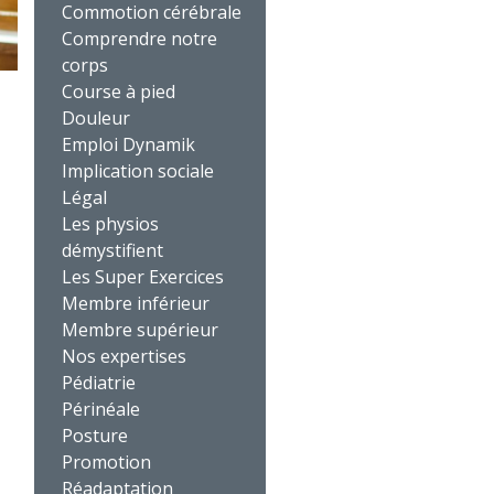
Commotion cérébrale
Comprendre notre
corps
Course à pied
Douleur
Emploi Dynamik
Implication sociale
Légal
Les physios
démystifient
Les Super Exercices
Membre inférieur
Membre supérieur
Nos expertises
Pédiatrie
Périnéale
Posture
Promotion
Réadaptation