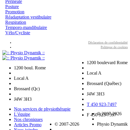
Périnéale
Posture
Promotion
Réadaptation vestibulaire
Respiration
Temporo-mandibulaire
Vélo/Cycliste
Déclaration de confidentialité
Politique de cookies
1200 boulevard Rome
1200 boul. Rome
Local A
Local A
Brossard (Québec)
Brossard (Qc)
J4W 3H3
J4W 3H3
T 450 923-7497
Nos services de physiothérapie
© 2007-2026
L’équipe
F 450 923-7597
Nos chroniques
© 2007-2026
Physio Dynamik
Articles Promo
Nous joindre