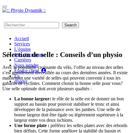
Passer au contenu
450 923-7497
Search
for:
Accueil
Services
L’équipe
Sélection de selle : Conseils d’un physio
Nos chroniques
Carrières
Nous joindre
Avec la popularité croissante du vélo, l’offre au niveau des selles
Espace client
s’est grandement diversifiée au cours des dernières années. Il existe
En
maintenant une variété de selles qui peuvent convenir à tous les
divider
gabarits de cyclistes. Comment choisir la bonne selle pour vous?
Une selle optimale doit avoir plusieurs qualités :
La bonne largeur:
le rôle de la selle est de donner un bon
support au bassin pour pouvoir stabiliser le tronc et ainsi
développer de la puissance avec les jambes. Une selle de
bonne largeur doit être égale ou légèrement supérieure à la
largeur entre vos deux ischions.
Une forme plate :
préférez les selles plates avec des rebords
bien définis. Cette forme améliore la stabilité du bassin et