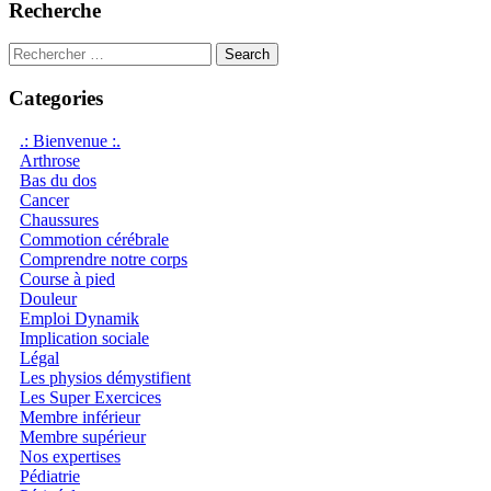
des
Recherche
articles
Search
for:
Categories
.: Bienvenue :.
Arthrose
Bas du dos
Cancer
Chaussures
Commotion cérébrale
Comprendre notre corps
Course à pied
Douleur
Emploi Dynamik
Implication sociale
Légal
Les physios démystifient
Les Super Exercices
Membre inférieur
Membre supérieur
Nos expertises
Pédiatrie