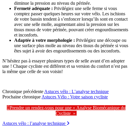
diminue la pression au niveau du périnée.
Fermeté adéquate :
Privilégiez une selle ferme si vous
comptez passer quelques heures sur votre vélo. Les ischions
de votre bassin tendent à s’enfoncer lorsqu’ils sont en contact
avec une selle molle, augmentant ainsi la pression sur les
tissus mous de votre périnée, pouvant créer engourdissements
et inconforts.
Adaptée à votre morphologie :
Privilégiez une découpe ou
une surface plus molle au niveau des tissus du périnée si vous
êtes sujet à avoir des engourdissements ou des inconforts.
N’hésitez pas à essayer plusieurs types de selle avant d’en adopter
une ! Chaque cycliste est différent et sa version du confort n’est pas
la même que celle de son voisin!
Chronique précédente
Astuces vélo : L’analyse technique
Prochaine chronique
Astuces Vélo : Votre saison cycliste
Prendre un rendez-vous pour une «
Analyse Biomécanique du
Cycliste
»
Navigation
Astuces vélo : l’analyse technique