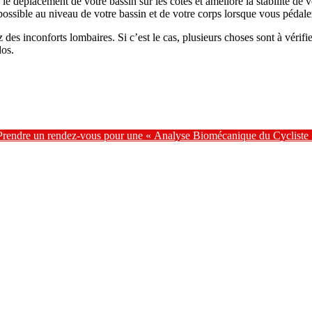
 le déplacement de votre bassin sur les côtés et améliore la stabilité de v
ssible au niveau de votre bassin et de votre corps lorsque vous pédale
des inconforts lombaires. Si c’est le cas, plusieurs choses sont à vérif
dos.
Prendre un rendez-vous pour une «
Analyse Biomécanique du Cycliste