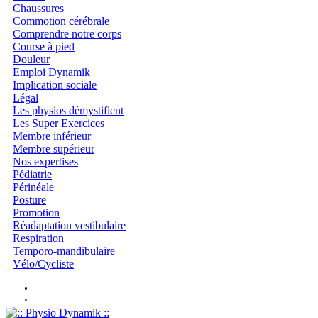
Chaussures
Commotion cérébrale
Comprendre notre corps
Course à pied
Douleur
Emploi Dynamik
Implication sociale
Légal
Les physios démystifient
Les Super Exercices
Membre inférieur
Membre supérieur
Nos expertises
Pédiatrie
Périnéale
Posture
Promotion
Réadaptation vestibulaire
Respiration
Temporo-mandibulaire
Vélo/Cycliste