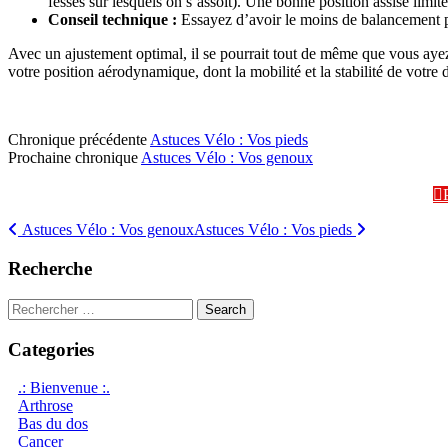
fesses sur lesquels on s’assoit). Une bonne position assise limite
Conseil technique :
Essayez d’avoir le moins de balancement po
Avec un ajustement optimal, il se pourrait tout de même que vous ayez 
votre position aérodynamique, dont la mobilité et la stabilité de votre 
Chronique précédente
Astuces Vélo : Vos pieds
Prochaine chronique
Astuces Vélo : Vos genoux
Navigation
Astuces Vélo : Vos genoux
Astuces Vélo : Vos pieds
des
Recherche
articles
Search
for:
Categories
.: Bienvenue :.
Arthrose
Bas du dos
Cancer