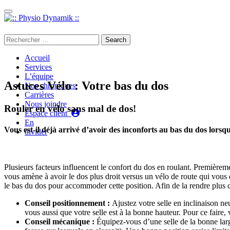
Passer au contenu
450 923-7497
Search
for:
Accueil
Services
L’équipe
Astuces Vélo : Votre bas du dos
Nos chroniques
Carrières
Nous joindre
Rouler en vélo sans mal de dos!
Espace client
En
Vous est-il déjà arrivé d’avoir des inconforts au bas du dos lorsq
divider
Plusieurs facteurs influencent le confort du dos en roulant. Premièrem
vous amène à avoir le dos plus droit versus un vélo de route qui vous 
le bas du dos pour accommoder cette position. Afin de la rendre plus c
Conseil positionnement :
Ajustez votre selle en inclinaison n
vous aussi que votre selle est à la bonne hauteur. Pour ce faire, 
Conseil mécanique :
Équipez-vous d’une selle de la bonne larg