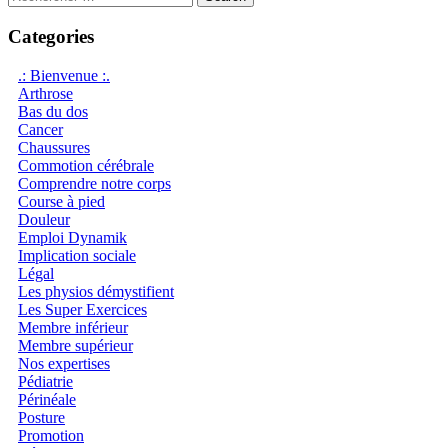
for:
Categories
.: Bienvenue :.
Arthrose
Bas du dos
Cancer
Chaussures
Commotion cérébrale
Comprendre notre corps
Course à pied
Douleur
Emploi Dynamik
Implication sociale
Légal
Les physios démystifient
Les Super Exercices
Membre inférieur
Membre supérieur
Nos expertises
Pédiatrie
Périnéale
Posture
Promotion