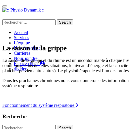
Passer au contenu
450 923-7497
Search
for:
Accueil
Services
L’équipe
La saison de la grippe
Nos chroniques
Carrières
Nous joindre
La saison de la grippe et du rhume est un incontournable à chaque hive
Espace client
conditions. Dans de telles situations, le niveau d’énergie et la capacité
divider
plancher pelvien entre autres). Le physiothérapeute est l’un des profes
Dans les prochaines chroniques nous vous donnerons des informations p
système respiratoire.
Navigation
Fonctionnement du système respiratoire
des
Recherche
articles
Search